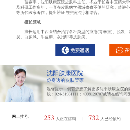
苗春宇，沈阳肤康医院皮肤科主任。毕业于长春中医药大学
及科研工作多年，一直在皮肤病学领域孜孜不倦的研究，曾潜心
等历代医家著作，提出辨证与辨病治疗相结合。
擅长领域
擅长运用中西医结合治疗各种类型的痤疮(青春痘)、脱发、
炎、白癜风、牛皮癣、灰指甲等皮肤病。
沈阳肤康医院
你身边的皮肤管家
温馨提示：倘若您想了解更多沈阳肤康医院的
线：024-31981111；4008120707或请在线询
253
732
网上挂号:
|
|
人正在咨询
人已经预约