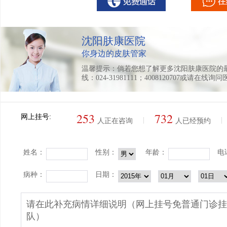
沈阳肤康医院
你身边的皮肤管家
温馨提示：倘若您想了解更多沈阳肤康医院的
线：024-31981111；4008120707或请在线询
253
732
网上挂号:
|
|
人正在咨询
人已经预约
姓名：
性别：
年龄：
电
病种：
日期：