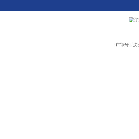
辽
广审号：沈医广